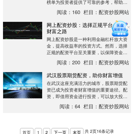
榜单为投资者提供了可靠的参考，帮助他
们做出明智的选择。 根据行业数据和用户
阅读：
160
栏目：
配资炒股网站
反馈，以下为全....
网上配资炒股：选择正规平台，开启
财富之路
网上配资炒股是一种利用金融杠杆放大资
金，提高收益率的投资方式。然而，选择
正规的配资平台至关重要，以保障资金安
全和投资收益。 **选择正规平台的标准：
阅读：
200
栏目：
配资炒股网站
** * *....
武汉股票期货配资，助你财富增值
在武汉这座充满活力的城市，股票期货配
资已成为投资者财富增值的重要途径。配
资，即借用资金进行投资，可以放大投资
收益，但同时也伴随着风险。 武汉股票期
阅读：
64
栏目：
配资炒股网站
货配资公司众多....
共
2
页
16
条记录
首页
1
2
下一页
末页