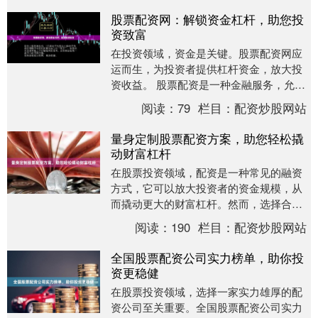
股票配资网：解锁资金杠杆，助您投
资致富
在投资领域，资金是关键。股票配资网应
运而生，为投资者提供杠杆资金，放大投
资收益。 股票配资是一种金融服务，允许
投资者以较小的本金撬动更大的资金进行
阅读：
79
栏目：
配资炒股网站
股票投资。配资....
量身定制股票配资方案，助您轻松撬
动财富杠杆
在股票投资领域，配资是一种常见的融资
方式，它可以放大投资者的资金规模，从
而撬动更大的财富杠杆。然而，选择合适
的配资方案至关重要，否则可能会带来风
阅读：
190
栏目：
配资炒股网站
险。 量身定制的....
全国股票配资公司实力榜单，助你投
资更稳健
在股票投资领域，选择一家实力雄厚的配
资公司至关重要。全国股票配资公司实力