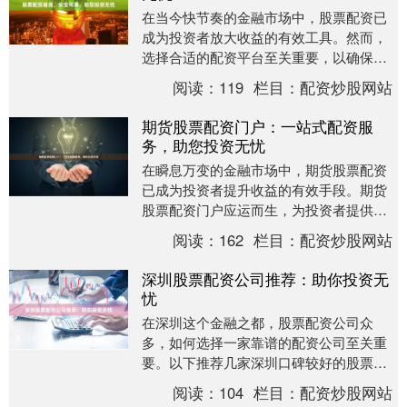
在当今快节奏的金融市场中，股票配资已
成为投资者放大收益的有效工具。然而，
选择合适的配资平台至关重要，以确保您
的投资安全无忧。 我们推荐您选择一家安
阅读：
119
栏目：
配资炒股网站
全可靠的配资平....
期货股票配资门户：一站式配资服
务，助您投资无忧
在瞬息万变的金融市场中，期货股票配资
已成为投资者提升收益的有效手段。期货
股票配资门户应运而生，为投资者提供一
站式配资服务，助力投资无忧。 **什么是
阅读：
162
栏目：
配资炒股网站
期货股票配资....
深圳股票配资公司推荐：助你投资无
忧
在深圳这个金融之都，股票配资公司众
多，如何选择一家靠谱的配资公司至关重
要。以下推荐几家深圳口碑较好的股票配
资公司，助你投资无忧： **1. 恒信配资**
阅读：
104
栏目：
配资炒股网站
恒信配....