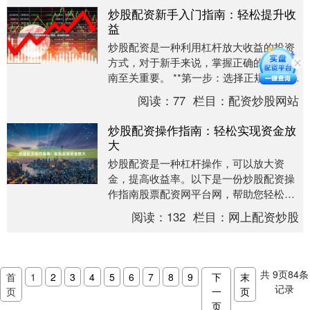
炒股配资新手入门指南：轻松提升收
益
炒股配资是一种利用杠杆放大收益的投资
方式，对于新手来说，掌握正确的入门指
南至关重要。 **第一步：选择正规平台**
选择一家信誉良好、监管合规的配资平台
阅读：
77
栏目：
配资炒股网站
至关重要....
炒股配资操作指南：轻松实现资金放
大
炒股配资是一种杠杆操作，可以放大资
金，提高收益率。以下是一份炒股配资操
作指南股票配资网平台网，帮助您轻松实
现资金放大： **1. 选择正规配资平台：**
阅读：
132
栏目：
网上配资炒股
选择有....
共
9
页
84
条
首
1
2
3
4
5
6
7
8
9
下
末
记录
页
一
页
页