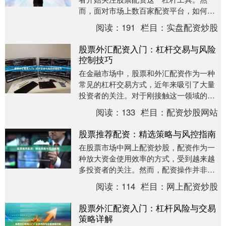
而，面对市场上数百家配资平台，如何选
择一家安全、正规、费率合理的平台成为
阅读：
191
栏目：
实盘配资炒股
投资者的核心痛点。....
股票外汇配资入门：杠杆交易与风险
控制技巧
在金融市场中，股票和外汇配资作为一种
常见的杠杆交易方式，近年来吸引了大量
投资者的关注。对于刚接触这一领域的投
资者来说，理解配资的基本原理、掌握杠
阅读：
133
栏目：
配资炒股网站
杆交易的技巧以及....
股票推荐配资：精选策略与风控指南
在股票市场中网上配资炒股，配资作为一
种放大资金使用效率的方式，受到越来越
多投资者的关注。然而，配资操作并非简
单的资金借贷，它需要结合市场趋势、个
阅读：
114
栏目：
网上配资炒股
股选择以及严格的....
股票外汇配资入门：杠杆风险与交易
策略详解