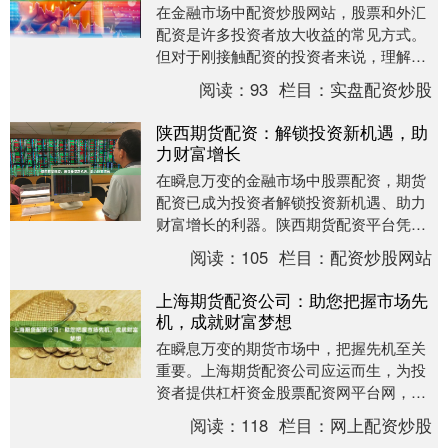
在金融市场中配资炒股网站，股票和外汇
配资是许多投资者放大收益的常见方式。
但对于刚接触配资的投资者来说，理解杠
杆的运作机制以及如何控制风险，是迈向
阅读：
93
栏目：
实盘配资炒股
成功交易的第一步....
陕西期货配资：解锁投资新机遇，助
力财富增长
在瞬息万变的金融市场中股票配资，期货
配资已成为投资者解锁投资新机遇、助力
财富增长的利器。陕西期货配资平台凭借
其专业性、安全性，为投资者提供了便捷
阅读：
105
栏目：
配资炒股网站
高效的投资渠道。....
上海期货配资公司：助您把握市场先
机，成就财富梦想
在瞬息万变的期货市场中，把握先机至关
重要。上海期货配资公司应运而生，为投
资者提供杠杆资金股票配资网平台网，助
其放大收益，成就财富梦想。 **杠杆资
阅读：
118
栏目：
网上配资炒股
金，放大收益*....