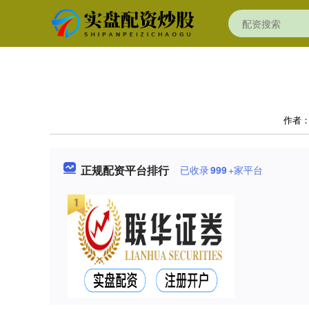
作者
正规配资平台排行
已收录
999
+家平台