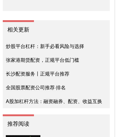
相关更新
炒股平台杠杆：新手必看风险与选择
张家港期货配资，正规平台低门槛
长沙配资服务丨正规平台推荐
全国股票配资公司推荐·排名
A股加杠杆方法：融资融券、配资、收益互换
推荐阅读