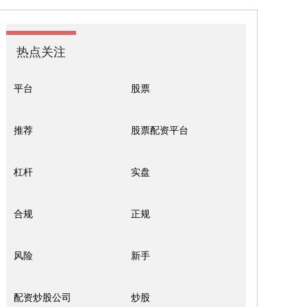
热点关注
平台
股票
推荐
股票配资平台
杠杆
实盘
合规
正规
风险
新手
配资炒股公司
炒股