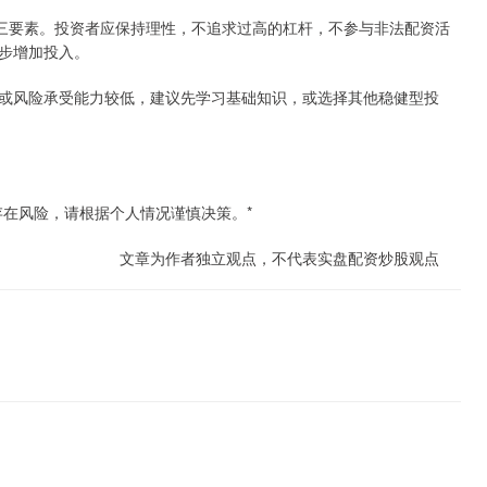
”三要素。投资者应保持理性，不追求过高的杠杆，不参与非法配资活
步增加投入。
或风险承受能力较低，建议先学习基础知识，或选择其他稳健型投
存在风险，请根据个人情况谨慎决策。*
文章为作者独立观点，不代表实盘配资炒股观点