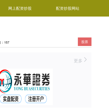
网上配资炒股
配资炒股网站
股票
：157
更多