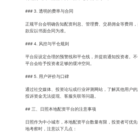
### 3. 透明的费率与合同
正规平台会明确告知配资利息、管理费、交易佣金等费用，
款应以书面合同为准。
### 4. 风控与平仓规则
平台应设定合理的预警线和平仓线，并提前通知投资者。不
平台会给予投资者足够的缓冲空间。
### 5. 用户评价与口碑
通过社交媒体、投资论坛或行业评测网站，了解其他用户的
投诉资金无法提现、客服失联等问题。
## 三、日照本地配资平台的注意事项
日照作为中小城市，本地配资平台数量有限，投资者可优先
地考察时，注意以下几点：