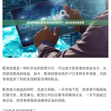
配资炒股是一种杠杆化的投资方式，可以放大投资者的资金实力，从
而获得更高的收益。如今，配资炒股在线开户已变得非常便捷，为投
资者提供了轻松实现财富倍增的机会。
配资放大收益的同时，也放大风险。一旦市场下跌，投资者可能面临
巨额亏损，甚至爆仓。配资公司往往要求高额保证金，一旦亏损超过
保证金，投资者将面临追缴保证金的风险。
**在线开户流程简单**