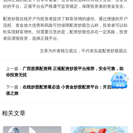
好的平台。正规平台会严格遵守监管规定，保障投资者的资金安全。
配资炒股在线开户为投资者提供了财富倍增的捷径。通过便捷的开户
流程、资金放大优势和风险可控保障配资炒股怎么样，投资者可以轻
松实现财富增长。但需要注意的是，配资炒股也存在一定风险，投资
者应谨慎投资，选择正规平台。
文章为作者独立观点，不代表实盘配资炒股观点
上一篇：
广西股票配资网 正规配资炒股平台推荐，安全可靠，助
你投资无忧
下一篇：
在线炒股配资看必选 小资金炒股配资平台：开启财富增
值之旅
相关文章