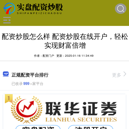
配资炒股怎么样 配资炒股在线开户，轻松
实现财富倍增
作者：配资门户
更新：2025-01-16 11:34:49
正规配资平台排行
更多
已收录
999
+家平台