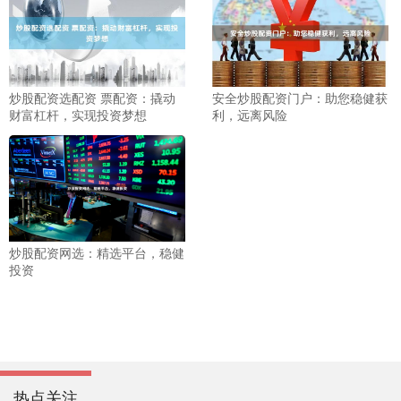
炒股配资选配资 票配资：撬动
安全炒股配资门户：助您稳健获
财富杠杆，实现投资梦想
利，远离风险
炒股配资网选：精选平台，稳健
投资
热点关注